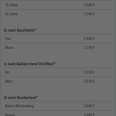
10 Jahre
3.540 €
20 Jahre
3.740 €
b) nach Geschlecht*
Frau
3.450 €
Mann
3.740 €
c) nach Gebietsstand Ost/West*
Ost
3.310 €
West
3.610 €
d) nach Bundesland*
Baden-Württemberg
3.640 €
Bayern
3.640 €