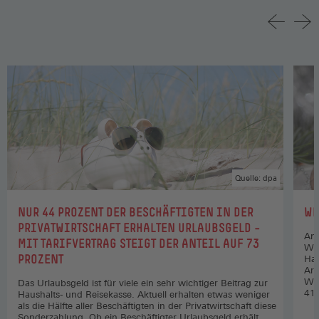
Quelle: dpa
:
:
NUR 44 PROZENT DER BESCHÄFTIGTEN IN DER
WE
PRIVATWIRTSCHAFT ERHALTEN URLAUBSGELD –
Ang
MIT TARIFVERTRAG STEIGT DER ANTEIL AUF 73
Wei
PROZENT
Hau
Arb
Wei
Das Urlaubsgeld ist für viele ein sehr wichtiger Beitrag zur
41 
Haushalts- und Reisekasse. Aktuell erhalten etwas weniger
als die Hälfte aller Beschäftigten in der Privatwirtschaft diese
Sonderzahlung. Ob ein Beschäftigter Urlaubsgeld erhält