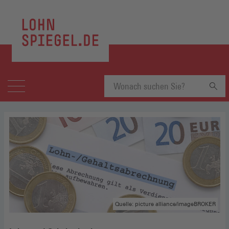
Suchbegriff
eingeben
Quelle: picture alliance/imageBROKER