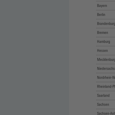
Bayern
Berlin
Brandenbur
Bremen
Hamburg
Hessen
Mecklenbur
Niedersach
Nordrhein-W
Rheinland-Pf
Saarland
Sachsen
Sachsen-Anh