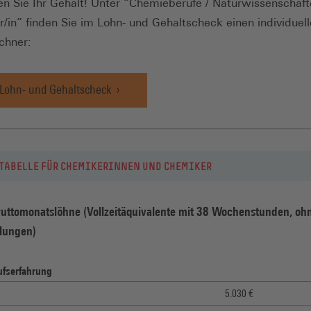
en Sie Ihr Gehalt! Unter “Chemieberufe / Naturwissenschaf
/in” finden Sie im Lohn- und Gehaltscheck einen individuel
chner:
Lohn- und Gehaltscheck
TABELLE FÜR CHEMIKERINNEN UND CHEMIKER
ruttomonatslöhne (Vollzeitäquivalente mit 38 Wochenstunden, oh
lungen)
ufserfahrung
5.030 €