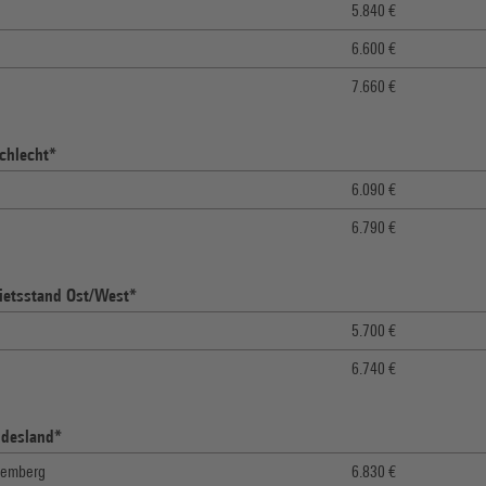
5.840 €
6.600 €
7.660 €
chlecht*
6.090 €
6.790 €
ietsstand Ost/West*
5.700 €
6.740 €
ndesland*
temberg
6.830 €