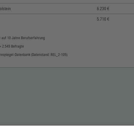
olstein
6.230 €
5.710 €
rt auf 10 Jahre Berufserfahrung
= 2.549 Befragte
hnspiegel-Datenbank (Datenstand: REL_2-105).