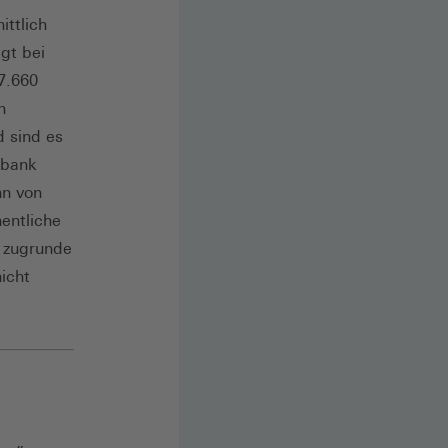
ittlich
gt bei
7.660
n
 sind es
nbank
hn von
entliche
n zugrunde
icht