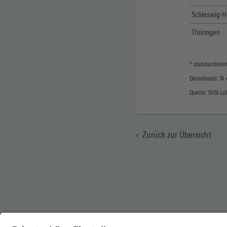
Schleswig-H
Thüringen
* standardisie
Datenbasis: N 
Quelle: WSI-Lo
Zurück zur Übersicht