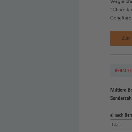
Vergleich
“Chemiker
Gehaltsre
Zum 
GEHALTS
Mittlere B
Sonderzah
a) nach Ber
1 Jahr