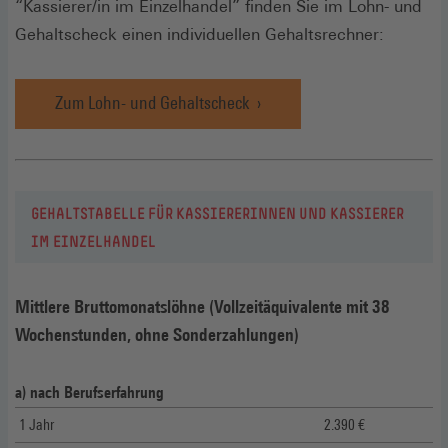
“Kassierer/in im Einzelhandel” finden Sie im Lohn- und
Gehaltscheck einen individuellen Gehaltsrechner:
Zum Lohn- und Gehaltscheck
GEHALTSTABELLE FÜR KASSIERERINNEN UND KASSIERER
IM EINZELHANDEL
Mittlere Bruttomonatslöhne (Vollzeitäquivalente mit 38
Wochenstunden, ohne Sonderzahlungen)
a) nach Berufserfahrung
1 Jahr
2.390 €