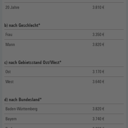
20 Jahre
3.810 €
b) nach Geschlecht*
Frau
3.350 €
Mann
3.820 €
c) nach Gebietsstand Ost/West*
Ost
3.170 €
West
3.640 €
d) nach Bundesland*
Baden-Württemberg
3.820 €
Bayern
3.740 €