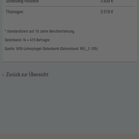
Schleswig-Holstein
3.930 €
Thüringen
3.510 €
* standardisiert auf 10 Jahre Berufserfahrung
Datenbasis: N = 415 Befragte
Quelle: WSI-Lohnspiegel-Datenbank (Datenstand: REL_2-105).
Zurück zur Übersicht