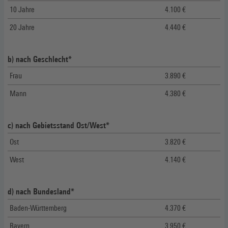
10 Jahre
4.100 €
20 Jahre
4.440 €
b) nach Geschlecht*
Frau
3.890 €
Mann
4.380 €
c) nach Gebietsstand Ost/West*
Ost
3.820 €
West
4.140 €
d) nach Bundesland*
Baden-Württemberg
4.370 €
Bayern
3.950 €