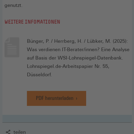
genutzt.
WEITERE INFOMATIONEN
Bünger, P. / Herrberg, H. / Lübker, M. (2025):
Was verdienen IT-Berater/innen? Eine Analyse
auf Basis der WSI-Lohnspiegel-Datenbank.
Lohnspiegel.de-Arbeitspapier Nr. 55,
Düsseldorf.
PDF herunterladen
(Öffnet
in
einem
neuen
Fenster)
teilen