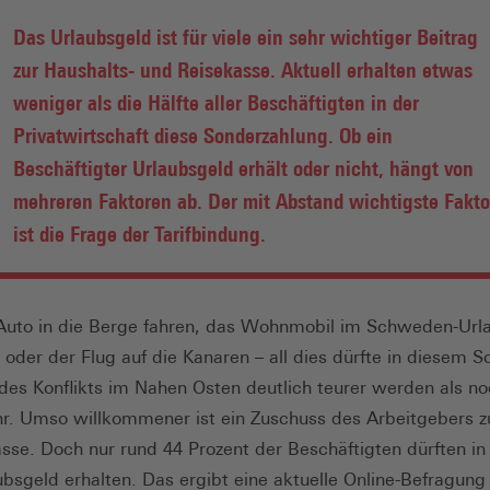
Das Urlaubsgeld ist für viele ein sehr wichtiger Beitrag
zur Haushalts- und Reisekasse. Aktuell erhalten etwas
weniger als die Hälfte aller Beschäftigten in der
Privatwirtschaft diese Sonderzahlung. Ob ein
Beschäftigter Urlaubsgeld erhält oder nicht, hängt von
mehreren Faktoren ab. Der mit Abstand wichtigste Fakto
ist die Frage der Tarifbindung.
Auto in die Berge fahren, das Wohnmobil im Schweden-Url
 oder der Flug auf die Kanaren – all dies dürfte in diesem
des Konflikts im Nahen Osten deutlich teurer werden als no
r. Umso willkommener ist ein Zuschuss des Arbeitgebers z
sse. Doch nur rund 44 Prozent der Beschäftigten dürften i
ubsgeld erhalten. Das ergibt eine aktuelle Online-Befragung