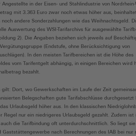
r Angestellte in der Eisen- und Stahlindustrie von Nordrhein
 Betrag mit 3.363 Euro zwar noch etwas höher aus, beinhaltet
 noch andere Sonderzahlungen wie das Weihnachtsgeld. Di
elle Auswertung des WSI-Tarifarchivs für ausgewählte Tarif
bildung 2). Die Angaben beziehen sich jeweils auf Beschäfti
 Vergütungsgruppe (Endstufe, ohne Berücksichtigung von
uschlägen). In den meisten Tarifbereichen ist die Höhe des
ldes vom Tarifentgelt abhängig, in einigen Bereichen wird
halbetrag bezahlt.
 gilt: Dort, wo Gewerkschaften im Laufe der Zeit gemeins
anisierten Belegschaften gute Tarifabschlüsse durchgesetzt
h das Urlaubsgeld höher aus. In den klassischen Niedrigloh
er Regel nur ein niedrigeres Urlaubsgeld gezahlt. Zudem ist 
auch die Tarifbindung oft unterdurchschnittlich. So liegt si
d Gaststättengewerbe nach Berechnungen des IAB bei nur 