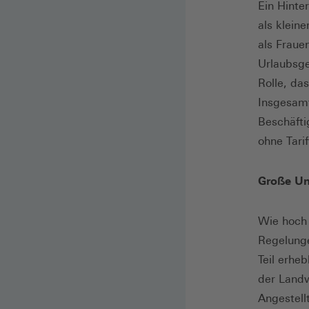
Ein Hinte
als klein
als Fraue
Urlaubsge
Rolle, da
Insgesamt
Beschäft
ohne Tarif
Große Unt
Wie hoch 
Regelunge
Teil erheb
der Landw
Angestell