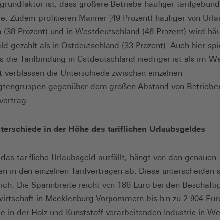
rgrundfaktor ist, dass größere Betriebe häufiger tarifgebun
ere. Zudem profitieren Männer (49 Prozent) häufiger von Url
n (38 Prozent) und in Westdeutschland (46 Prozent) wird häu
ld gezahlt als in Ostdeutschland (33 Prozent). Auch hier spie
ss die Tarifbindung in Ostdeutschland niedriger ist als im W
 verblassen die Unterschiede zwischen einzelnen
igtengruppen gegenüber dem großen Abstand von Betriebe
vertrag.
erschiede in der Höhe des tariflichen Urlaubsgeldes
das tarifliche Urlaubsgeld ausfällt, hängt von den genauen
n in den einzelnen Tarifverträgen ab. Diese unterscheiden 
lich: Die Spannbreite reicht von 186 Euro bei den Beschäf­ti
irtschaft in Mecklenburg-Vorpommern bis hin zu 2.904 Euro
te in der Holz und Kunststoff verarbeitenden Industrie in We