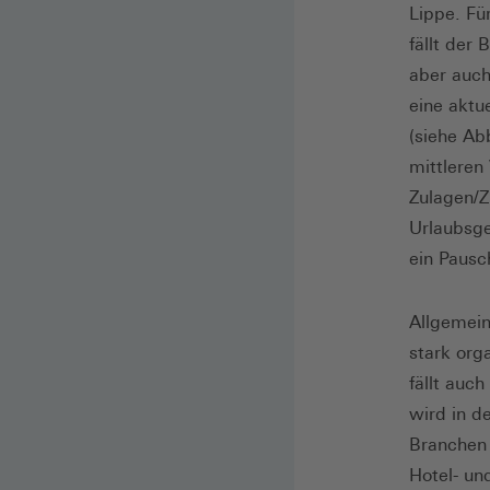
Lippe. Fü
fällt der
aber auch
eine aktu
(siehe Ab
mittleren
Zulagen/Z
Urlaubsge
ein Pausc
Allgemein
stark org
fällt auc
wird in d
Branchen 
Hotel- un