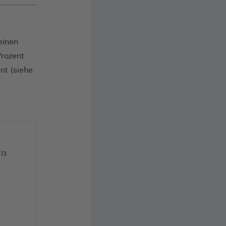
einen
Prozent
nt (siehe