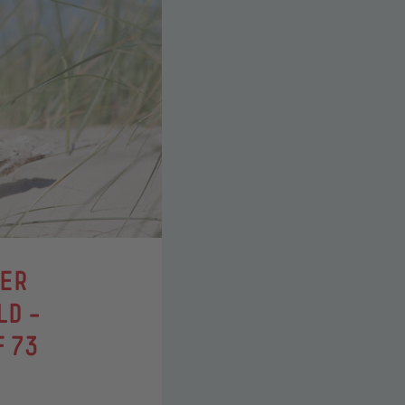
DER
LD –
F 73