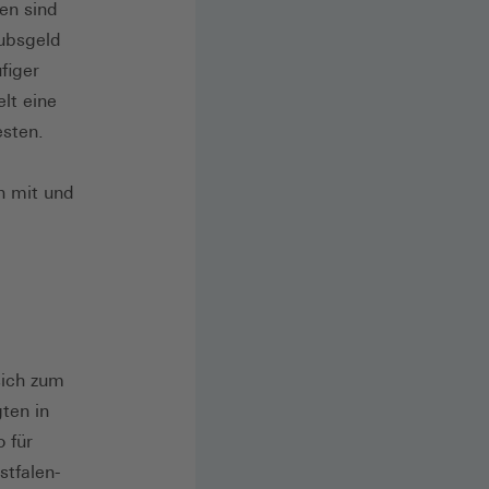
den sind
aubsgeld
figer
lt eine
esten.
n mit und
sich zum
gten in
 für
stfalen-