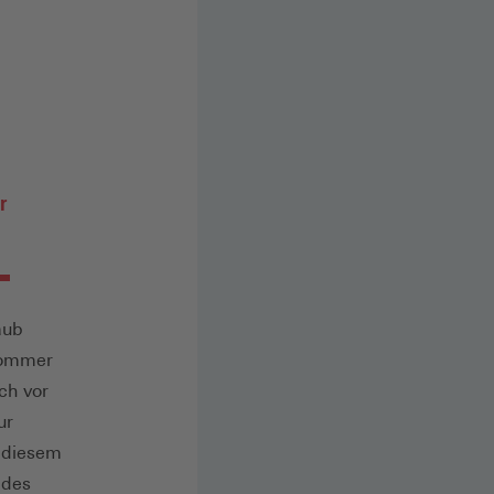
r
aub
 Sommer
ch vor
ur
n diesem
 des