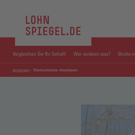
Vergleichen Sie Ihr Gehalt!
Wer verdient was?
Brutto-
Thematische Analysen
Analysen