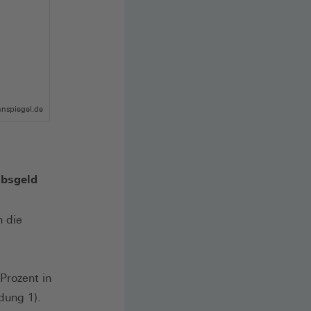
hnspiegel.de
ubsgeld
n die
Prozent in
dung 1).