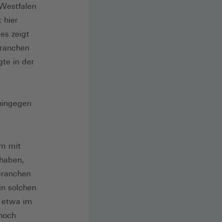
-Westfalen
 hier
es zeigt
branchen
gte in der
 hingegen
am mit
 haben,
nbranchen
in solchen
e etwa im
noch